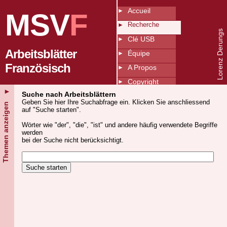
Accueil
MSV
F
Recherche
Lorenz Derungs
Clé USB
Arbeitsblätter
Équipe
Französisch
A Propos
Copyright
►
Suche nach Arbeitsblättern
Index
Geben Sie hier Ihre Suchabfrage ein. Klicken Sie anschliessend
Themen anzeigen
auf "Suche starten".
Wörter wie "der", "die", "ist" und andere häufig verwendete Begriffe
werden
bei der Suche nicht berücksichtigt.